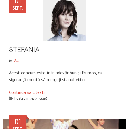
01
SEPT.
STEFANIA
By
Bari
Acest concurs este într-adevăr bun și frumos, cu
siguranță merită să mergeți si anul viitor.
Continua sa citesti
Posted in
testimonial
01
SEPT.