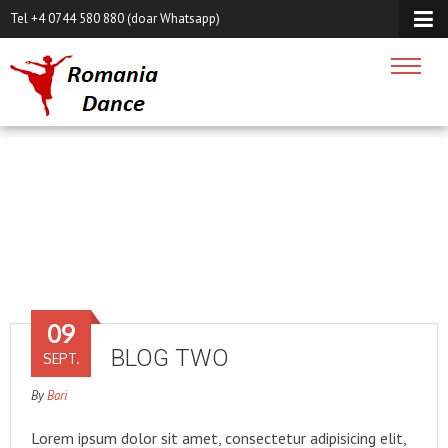
Tel +4 0744 580 880 (doar Whatsapp)
AUTHOR:
BARI
Acasa
/
Articles posted by Bari
(Page 3)
09
BLOG TWO
SEPT.
By
Bari
Lorem ipsum dolor sit amet, consectetur adipisicing elit,