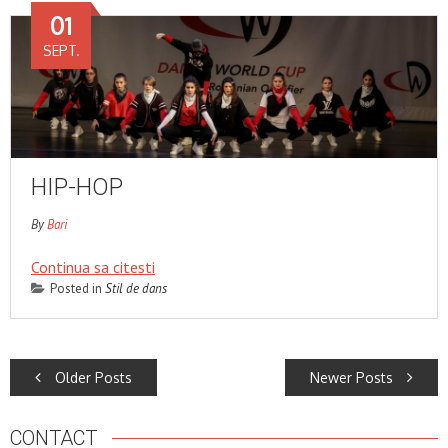
01
SEPT.
HIP-HOP
By
Bari
Continua sa citesti
Posted in
Stil de dans
POSTS
Older Posts
Newer Posts
NAVIGATION
CONTACT