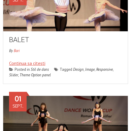
BALET
By
Bari
Continua sa citesti
Posted in
Stil de dans
Tagged
Design
,
Image
,
Responsive
,
Slider
,
Theme Option panel
01
SEPT.