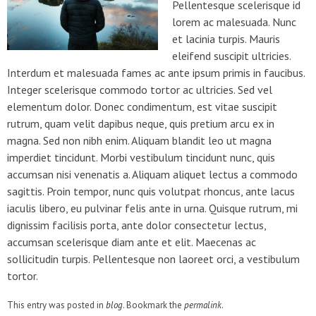
Pellentesque scelerisque id
lorem ac malesuada. Nunc
et lacinia turpis. Mauris
eleifend suscipit ultricies.
Interdum et malesuada fames ac ante ipsum primis in faucibus.
Integer scelerisque commodo tortor ac ultricies. Sed vel
elementum dolor. Donec condimentum, est vitae suscipit
rutrum, quam velit dapibus neque, quis pretium arcu ex in
magna. Sed non nibh enim. Aliquam blandit leo ut magna
imperdiet tincidunt. Morbi vestibulum tincidunt nunc, quis
accumsan nisi venenatis a. Aliquam aliquet lectus a commodo
sagittis. Proin tempor, nunc quis volutpat rhoncus, ante lacus
iaculis libero, eu pulvinar felis ante in urna. Quisque rutrum, mi
dignissim facilisis porta, ante dolor consectetur lectus,
accumsan scelerisque diam ante et elit. Maecenas ac
sollicitudin turpis. Pellentesque non laoreet orci, a vestibulum
tortor.
This entry was posted in
blog
. Bookmark the
permalink
.