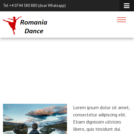
Tel +4 0744 580 880 (doar Whatsapp)
ALL ACROSS OCEANS
Acasa
/
blog
/
All across Oceans
By
Bari
02
dec.
2014
Lorem ipsum dolor sit amet,
consectetur adipiscing elit.
Etiam dignissim ultricies
libero, quis tincidunt dui.